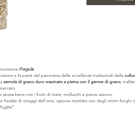
famosissima
Fregula
.
hissime e fa parte del panorama delle eccellenze tradizionali della
cultu
tra
semola di grano duro macinato a pietra con il germe di grano
, trafil
icercato.
, si sposa bene con i frutti di mare, molluschi e pesce azzurro.
te fredde di ortaggi dell’orto, oppure risottato con degli ottimi funghi 
 frughe
”.