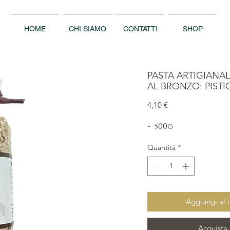
HOME
CHI SIAMO
CONTATTI
SHOP
PASTA ARTIGIANAL
AL BRONZO: PISTI
Prezzo
4,10 €
- 500g
Quantità
*
Aggiungi al c
Acquista 